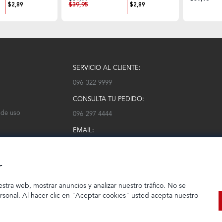
$39,95
$2,89
$2,89
SERVICIO AL CLIENTE:
096 322 9999
CONSULTA TU PEDIDO:
 de uso
096 297 4444
EMAIL:
serviciocliente@modarm.com
r
estra web, mostrar anuncios y analizar nuestro tráfico. No se
ersonal. Al hacer clic en "Aceptar cookies" usted acepta nuestro
© 2023 TIENDEC S.A | Todos los derechos reservados