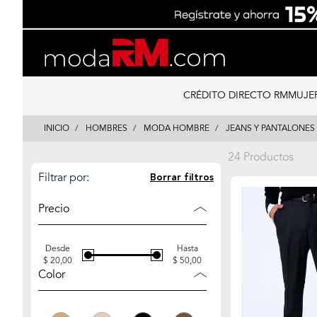
Skip
Skip
to
to
content
navigation
CRÉDITO DIRECTO RM
MUJE
INICIO
HOMBRES
MODA HOMBRE
JEANS Y PANTALONES
24 Productos
Filtrar por:
Borrar filtros
Precio
Desde
Hasta
$ 20,00
$ 50,00
Color