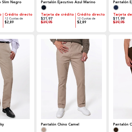
o Slim Negro
Pantalón Ejecutivo Azul Marino
Pantalón E
o
Crédito directo
Tarjeta de crédito
Crédito directo
Tarjeta de
$31,97
$11,99
12 Cuotas de
12 Cuotas de
$39,95
$39,95
$2,89
$2,89
aky
Pantalón Chino Camel
Pantalón 