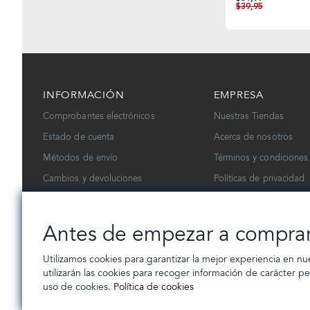
$39,95
INFORMACIÓN
EMPRESA
Comprobantes electrónicos
Nuestras Tiendas
Estado de cuenta
Acerca de nosotros
Métodos de envío
Términos y condiciones
Cambios y devoluciones
Políticas de privacidad
Contáctanos
Trabaja con nosotros
Antes de empezar a compra
Utilizamos cookies para garantizar la mejor experiencia en nu
utilizarán las cookies para recoger información de carácter p
uso de cookies.
Política de cookies