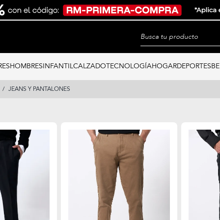
RES
HOMBRES
INFANTIL
CALZADO
TECNOLOGÍA
HOGAR
DEPORTES
BE
JEANS Y PANTALONES