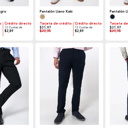
egro
Pantalón Llano Kaki
Pantalón L
o
Crédito directo
Tarjeta de crédito
Crédito directo
Tarjeta de
$31,97
$31,97
12 Cuotas de
12 Cuotas de
$39,95
$39,95
$2,89
$2,89