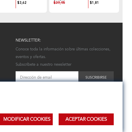
$39,95
$3,62
$1,81
NEWSLETTER:
Conoce toda la información sobre últimas colecciones,
eventos y ofertas.
Subscríbete a nuestro newsletter
SUSCRIBIRSE
MODIFICAR COOKIES
ACEPTAR COOKIES