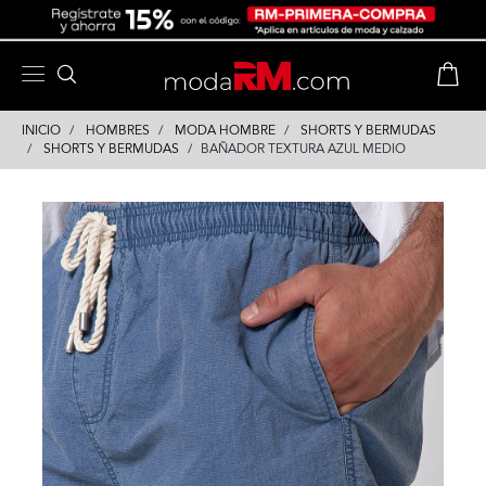
Skip
Skip
to
to
content
navigation
INICIO
HOMBRES
MODA HOMBRE
SHORTS Y BERMUDAS
SHORTS Y BERMUDAS
BAÑADOR TEXTURA AZUL MEDIO