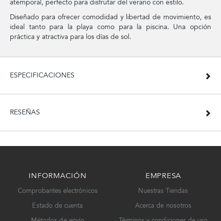
atemporal, perfecto para disfrutar del verano con estilo.
Diseñado para ofrecer comodidad y libertad de movimiento, es
ideal tanto para la playa como para la piscina. Una opción
práctica y atractiva para los días de sol.
ESPECIFICACIONES
RESEÑAS
INFORMACIÓN
EMPRESA
Comprobantes electrónicos
Nuestras Tiendas
Estado de cuenta
Acerca de nosotros
Métodos de envío
Términos y condiciones de uso