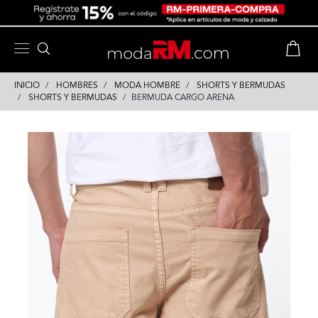
Skip
Skip
to
to
content
navigation
INICIO
HOMBRES
MODA HOMBRE
SHORTS Y BERMUDAS
SHORTS Y BERMUDAS
BERMUDA CARGO ARENA