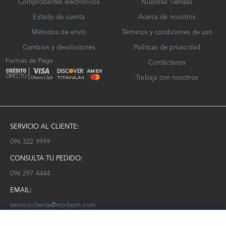
Comprobantes electrónicos
Nuestras Tiendas
Estado de cuenta
Acerca de nosotros
Métodos de envío
Términos y condiciones de uso
Cambios y devoluciones
Políticas de privacidad
Contáctanos
Trabaja con nosotros
SERVICIO AL CLIENTE:
096 322 9999
CONSULTA TU PEDIDO:
096 297 4444
EMAIL:
serviciocliente@modarm.com
NEWSLETTER: