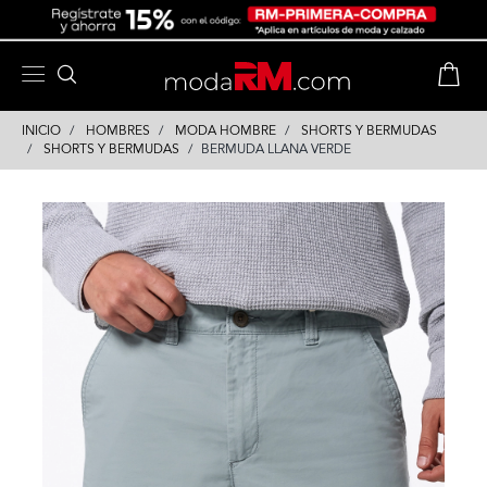
Skip
Skip
to
to
content
navigation
INICIO
HOMBRES
MODA HOMBRE
SHORTS Y BERMUDAS
SHORTS Y BERMUDAS
BERMUDA LLANA VERDE