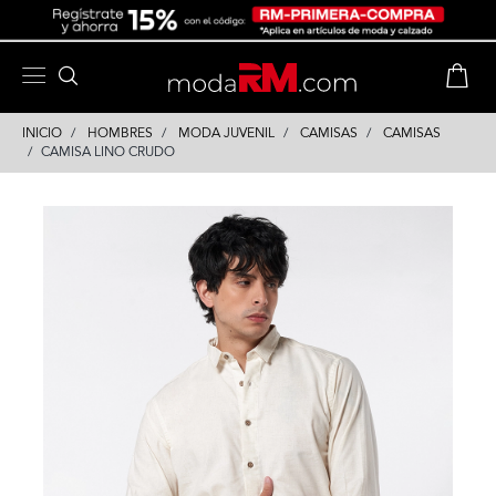
Skip
Skip
to
to
content
navigation
INICIO
HOMBRES
MODA JUVENIL
CAMISAS
CAMISAS
CAMISA LINO CRUDO