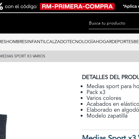
RES
HOMBRES
INFANTIL
CALZADO
TECNOLOGÍA
HOGAR
DEPORTES
BE
MEDIAS SPORT X3 VARIOS
DETALLES DEL PROD
Medias sport para h
Pack x3
Varios colores
Acabados en elástic
Elaborado en algod
Modelo zapatilla
Medias Sport x3 