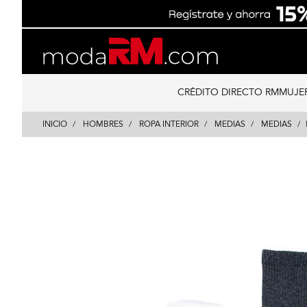
Skip
Skip
to
to
content
navigation
CRÉDITO DIRECTO RM
MUJE
INICIO
HOMBRES
ROPA INTERIOR
MEDIAS
MEDIAS