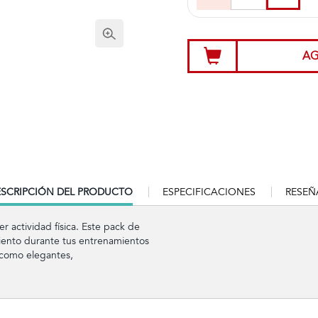
AG
RRENT
SCRIPCIÓN DEL PRODUCTO
ESPECIFICACIONES
RESEÑ
B:
r actividad física. Este pack de
iento durante tus entrenamientos
s como elegantes,