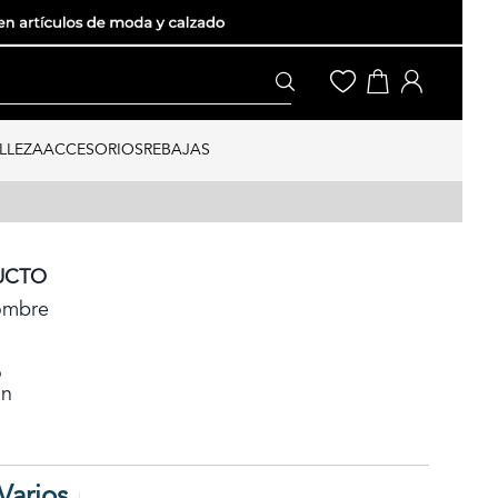
LLEZA
ACCESORIOS
REBAJAS
UCTO
ombre
o
ón
Varios