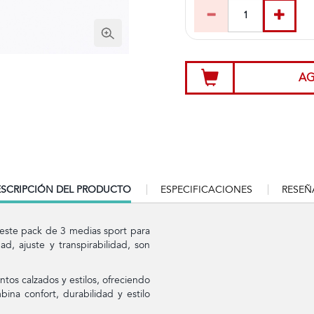
AG
RRENT
SCRIPCIÓN DEL PRODUCTO
ESPECIFICACIONES
RESEÑ
B:
 este pack de 3 medias sport para
d, ajuste y transpirabilidad, son
tos calzados y estilos, ofreciendo
ina confort, durabilidad y estilo