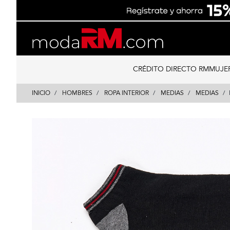
Skip
Skip
to
to
content
navigation
CRÉDITO DIRECTO RM
MUJE
INICIO
HOMBRES
ROPA INTERIOR
MEDIAS
MEDIAS