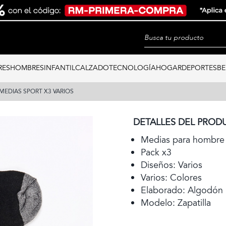
RES
HOMBRES
INFANTIL
CALZADO
TECNOLOGÍA
HOGAR
DEPORTES
BE
MEDIAS SPORT X3 VARIOS
DETALLES DEL PROD
Medias para hombre
Pack x3
Diseños: Varios
Varios: Colores
Elaborado: Algodón
Modelo: Zapatilla