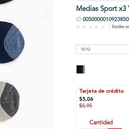
Medias Sport x3 
ID
0050000010923850
Escribe u
Tarjeta de crédito
$5,06
$5,95
Cantidad