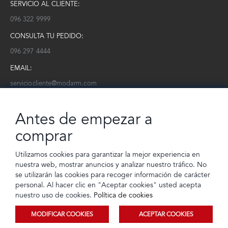
SERVICIO AL CLIENTE:
096 322 9999
CONSULTA TU PEDIDO:
096 297 4444
EMAIL:
serviciocliente@modarm.com
NEWSLETTER:
Antes de empezar a
Conoce toda la información sobre últimas colecciones, eventos y
ofertas.
comprar
Subscríbete a nuestro newsletter
Utilizamos cookies para garantizar la mejor experiencia en
nuestra web, mostrar anuncios y analizar nuestro tráfico. No
SUSCRIBIRSE
se utilizarán las cookies para recoger información de carácter
personal. Al hacer clic en "Aceptar cookies" usted acepta
nuestro uso de cookies.
Política de cookies
MODIFICAR COOKIES
ACEPTAR COOKIES
© 2023 TIENDEC S.A | Todos los derechos reservados