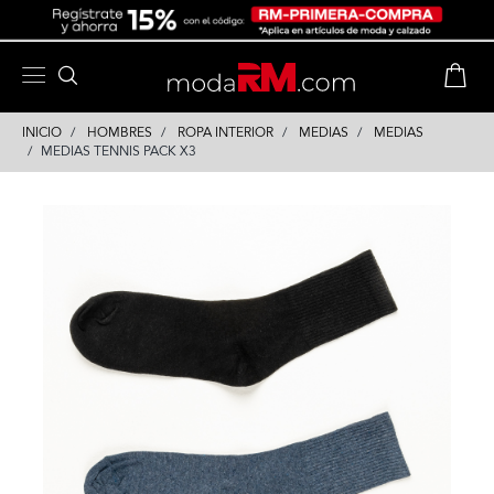
Skip
Skip
to
to
content
navigation
INICIO
HOMBRES
ROPA INTERIOR
MEDIAS
MEDIAS
MEDIAS TENNIS PACK X3