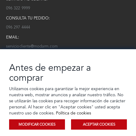
096 322 9999
CONSULTA TU PEDIDO:
096 297 4444
EMAIL:
serviciocliente@modarm.com
NEWSLETTER:
Antes de empezar a
Conoce toda la información sobre últimas colecciones, eventos y
ofertas.
comprar
Subscríbete a nuestro newsletter
Utilizamos cookies para garantizar la mejor experiencia en
nuestra web, mostrar anuncios y analizar nuestro tráfico. No
SUSCRIBIRSE
se utilizarán las cookies para recoger información de carácter
personal. Al hacer clic en "Aceptar cookies" usted acepta
nuestro uso de cookies.
Política de cookies
MODIFICAR COOKIES
ACEPTAR COOKIES
© 2023 TIENDEC S.A | Todos los derechos reservados