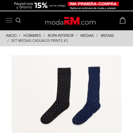
Skip
Skip
to
to
content
navigation
INICIO
HOMBRES
ROPA INTERIOR
MEDIAS
MEDIAS
SET MEDIAS CASUALES PRINTS X3