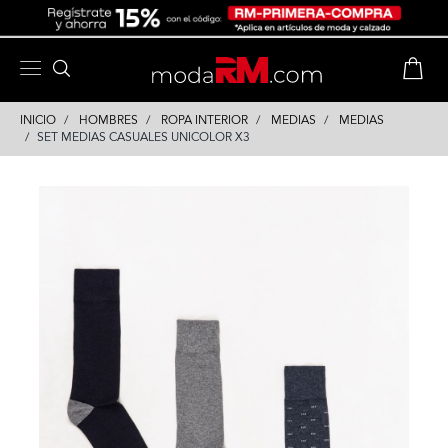
Skip
Skip
to
to
content
navigation
INICIO
HOMBRES
ROPA INTERIOR
MEDIAS
MEDIAS
SET MEDIAS CASUALES UNICOLOR X3