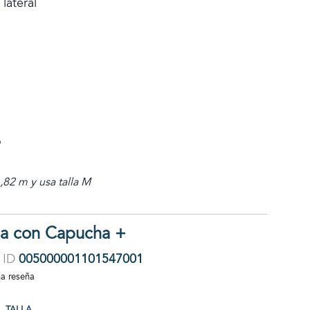
ateral
o
82 m y usa talla M
a con Capucha +
ID
005000001101547001
na reseña
TALLA