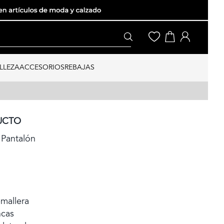
LLEZA
ACCESORIOS
REBAJAS
UCTO
Pantalón
emallera
ncas