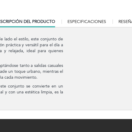
RRENT
SCRIPCIÓN DEL PRODUCTO
ESPECIFICACIONES
RESEÑ
B:
 lado el estilo, este conjunto de
práctica y versátil para el día a
y relajada, ideal para quienes
aptándose tanto a salidas casuales
de un toque urbano, mientras el
ña cada movimiento.
 este conjunto se convierte en un
l y con una estética limpia, es la