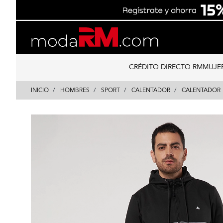
Skip
Skip
to
to
content
navigation
CRÉDITO DIRECTO RM
MUJE
INICIO
HOMBRES
SPORT
CALENTADOR
CALENTADOR