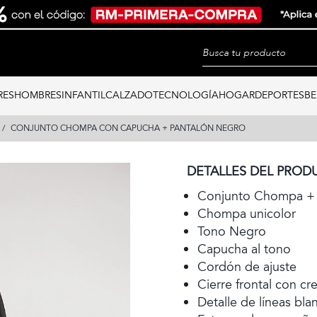
RES
HOMBRES
INFANTIL
CALZADO
TECNOLOGÍA
HOGAR
DEPORTES
BE
CONJUNTO CHOMPA CON CAPUCHA + PANTALÓN NEGRO
DETALLES DEL PROD
Conjunto Chompa + 
Chompa unicolor
Tono Negro
Capucha al tono
Cordón de ajuste
Cierre frontal con cr
Detalle de líneas bla