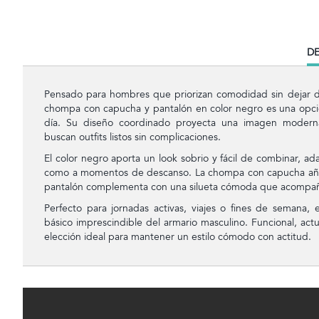
CU
DE
TA
Pensado para hombres que priorizan comodidad sin dejar de
chompa con capucha y pantalón en color negro es una opción 
día. Su diseño coordinado proyecta una imagen moderna 
buscan outfits listos sin complicaciones.
El color negro aporta un look sobrio y fácil de combinar, ad
como a momentos de descanso. La chompa con capucha aña
pantalón complementa con una silueta cómoda que acompa
Perfecto para jornadas activas, viajes o fines de semana,
básico imprescindible del armario masculino. Funcional, actua
elección ideal para mantener un estilo cómodo con actitud.