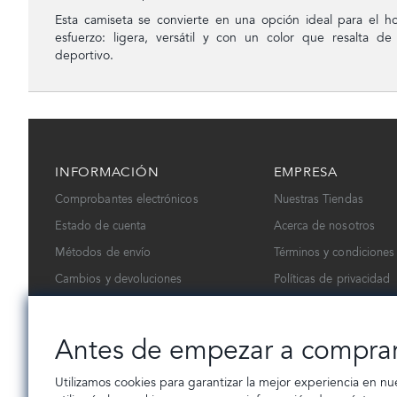
Esta camiseta se convierte en una opción ideal para el 
esfuerzo: ligera, versátil y con un color que resalta de
deportivo.
INFORMACIÓN
EMPRESA
Comprobantes electrónicos
Nuestras Tiendas
Estado de cuenta
Acerca de nosotros
Métodos de envío
Términos y condiciones
Cambios y devoluciones
Políticas de privacidad
Contáctanos
Trabaja con nosotros
Antes de empezar a compra
Utilizamos cookies para garantizar la mejor experiencia en nu