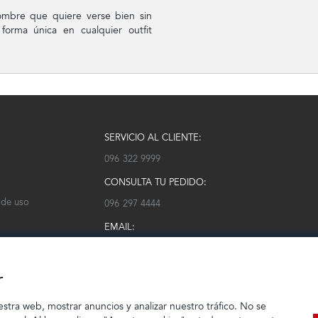
hombre que quiere verse bien sin
 forma única en cualquier outfit
SERVICIO AL CLIENTE:
096 322 9999
CONSULTA TU PEDIDO:
 de uso
096 297 4444
EMAIL:
serviciocliente@modarm.com
r
estra web, mostrar anuncios y analizar nuestro tráfico. No se