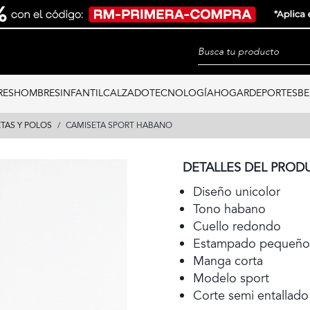
RES
HOMBRES
INFANTIL
CALZADO
TECNOLOGÍA
HOGAR
DEPORTES
BE
TAS Y POLOS
CAMISETA SPORT HABANO
DETALLES DEL PROD
Diseño unicolor
Tono habano
Cuello redondo
Estampado pequeño
Manga corta
Modelo sport
Corte semi entallado