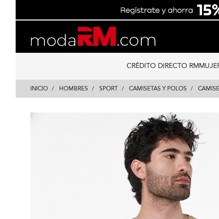
Skip
Skip
to
to
content
navigation
CRÉDITO DIRECTO RM
MUJE
INICIO
HOMBRES
SPORT
CAMISETAS Y POLOS
CAMISE