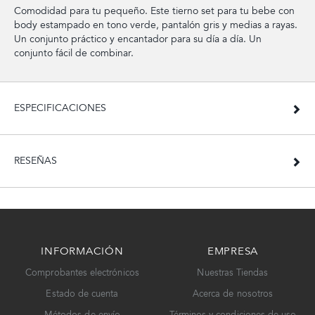
Comodidad para tu pequeño. Este tierno set para tu bebe con
body estampado en tono verde, pantalón gris y medias a rayas.
Un conjunto práctico y encantador para su día a día. Un
conjunto fácil de combinar.
ESPECIFICACIONES
RESEÑAS
INFORMACIÓN
EMPRESA
Comprobantes electrónicos
Nuestras Tiendas
Estado de cuenta
Acerca de nosotros
Métodos de envío
Términos y condiciones de uso