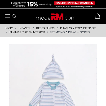
Skip
Skip
to
to
content
navigation
INICIO
INFANTIL
BEBES NIÑOS
PIJAMAS Y ROPA INTERIOR
PIJAMAS Y ROPA INTERIOR
SET MONO A RAYAS + GORRO