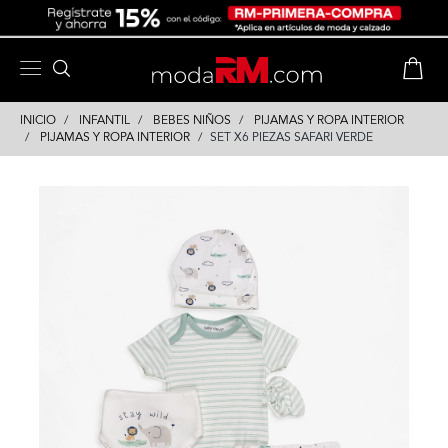
Skip
Skip
to
to
content
navigation
INICIO
INFANTIL
BEBES NIÑOS
PIJAMAS Y ROPA INTERIOR
PIJAMAS Y ROPA INTERIOR
SET X6 PIEZAS SAFARI VERDE