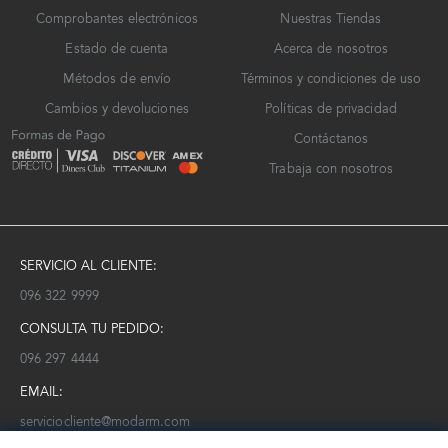
Comprobantes electrónicos
Nuestras Tiendas
Estado de cuenta
Acerca de nosotros
Métodos de envío
Términos y condiciones de uso
Cambios y devoluciones
Políticas de privacidad
Contáctanos
Trabaja con nosotros
SERVICIO AL CLIENTE:
096 322 9999
CONSULTA TU PEDIDO:
096 297 4444
EMAIL:
serviciocliente@modarm.com