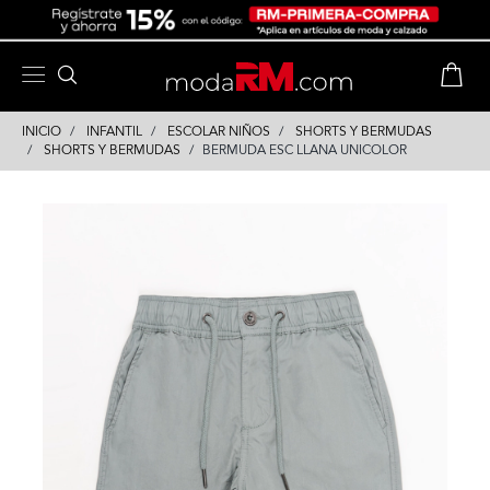
Skip
Skip
to
to
content
navigation
INICIO
INFANTIL
ESCOLAR NIÑOS
SHORTS Y BERMUDAS
SHORTS Y BERMUDAS
BERMUDA ESC LLANA UNICOLOR