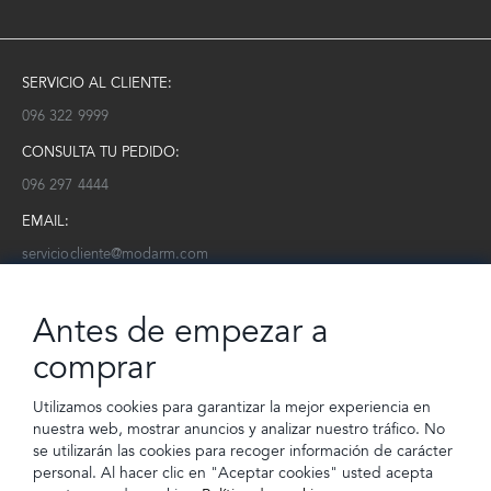
SERVICIO AL CLIENTE:
096 322 9999
CONSULTA TU PEDIDO:
096 297 4444
EMAIL:
serviciocliente@modarm.com
NEWSLETTER:
Antes de empezar a
Conoce toda la información sobre últimas colecciones, eventos y
ofertas.
comprar
Subscríbete a nuestro newsletter
Utilizamos cookies para garantizar la mejor experiencia en
nuestra web, mostrar anuncios y analizar nuestro tráfico. No
SUSCRIBIRSE
se utilizarán las cookies para recoger información de carácter
personal. Al hacer clic en "Aceptar cookies" usted acepta