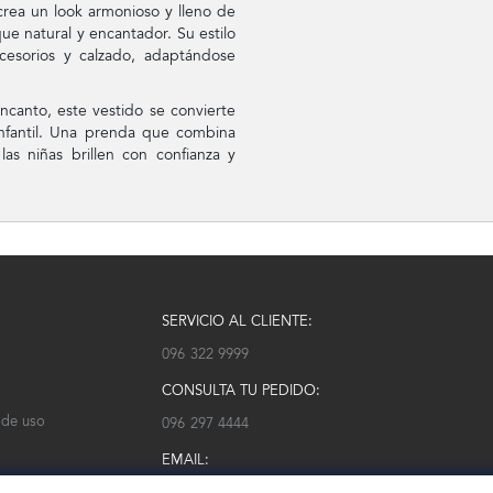
rea un look armonioso y lleno de
ue natural y encantador. Su estilo
ccesorios y calzado, adaptándose
ncanto, este vestido se convierte
infantil. Una prenda que combina
las niñas brillen con confianza y
SERVICIO AL CLIENTE:
096 322 9999
CONSULTA TU PEDIDO:
 de uso
096 297 4444
EMAIL:
serviciocliente@modarm.com