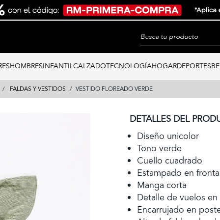
RES
HOMBRES
INFANTIL
CALZADO
TECNOLOGÍA
HOGAR
DEPORTES
BE
FALDAS Y VESTIDOS
VESTIDO FLOREADO VERDE
DETALLES DEL PROD
Diseño unicolor
Tono verde
Cuello cuadrado
Estampado en frontal
Manga corta
Detalle de vuelos e
Encarrujado en poste