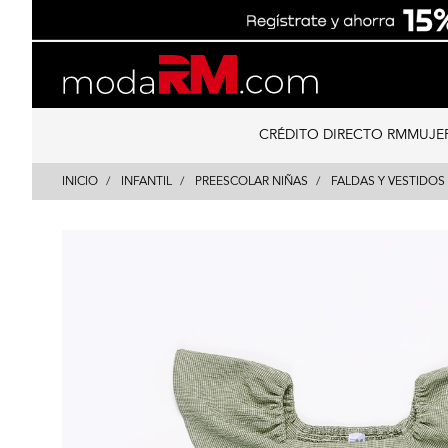
Skip
Skip
to
to
content
navigation
CRÉDITO DIRECTO RM
MUJE
INICIO
INFANTIL
PREESCOLAR NIÑAS
FALDAS Y VESTIDOS