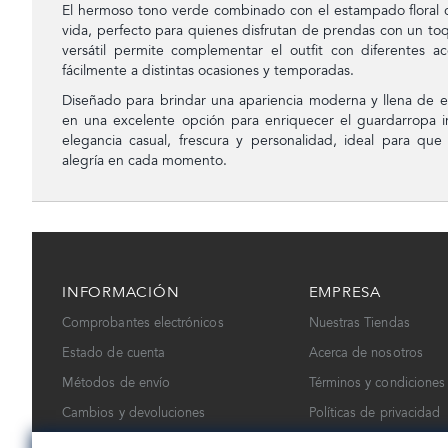
El hermoso tono verde combinado con el estampado floral c
vida, perfecto para quienes disfrutan de prendas con un toq
versátil permite complementar el outfit con diferentes a
fácilmente a distintas ocasiones y temporadas.
Diseñado para brindar una apariencia moderna y llena de e
en una excelente opción para enriquecer el guardarropa 
elegancia casual, frescura y personalidad, ideal para que 
alegría en cada momento.
INFORMACIÓN
EMPRESA
Comprobantes electrónicos
Nuestras Tiendas
Estado de cuenta
Acerca de nosotros
Métodos de envío
Términos y condiciones
Cambios y devoluciones
Políticas de privacidad
Contáctanos