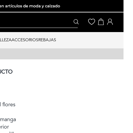
LLEZA
ACCESORIOS
REBAJAS
UCTO
 flores
n manga
rior