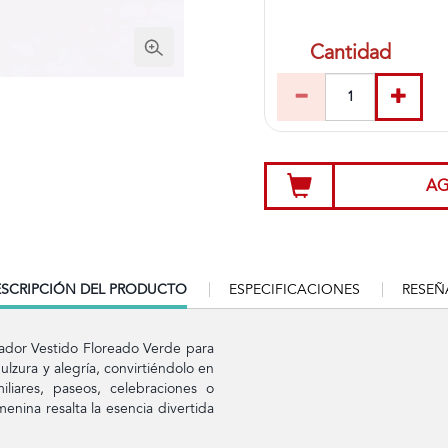
Cantidad
AG
RRENT
SCRIPCIÓN DEL PRODUCTO
ESPECIFICACIONES
RESEÑ
B:
ador Vestido Floreado Verde para
dulzura y alegría, convirtiéndolo en
iliares, paseos, celebraciones o
nina resalta la esencia divertida