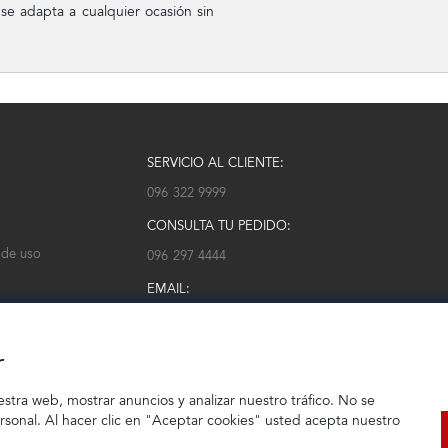
 se adapta a cualquier ocasión sin
SERVICIO AL CLIENTE:
096 322 9999
CONSULTA TU PEDIDO:
 de uso
096 297 4444
EMAIL:
serviciocliente@modarm.com
r
estra web, mostrar anuncios y analizar nuestro tráfico. No se
ersonal. Al hacer clic en "Aceptar cookies" usted acepta nuestro
© 2023 TIENDEC S.A | Todos los derechos reservados