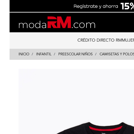
Skip
Skip
to
to
content
navigation
CRÉDITO DIRECTO RM
MUJE
INICIO
INFANTIL
PREESCOLAR NIÑOS
CAMISETAS Y POLO