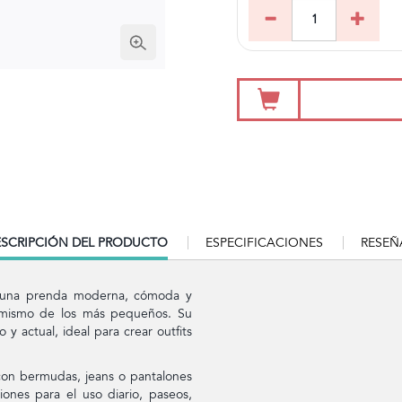
RRENT
SCRIPCIÓN DEL PRODUCTO
ESPECIFICACIONES
RESEÑ
B:
, una prenda moderna, cómoda y
namismo de los más pequeños. Su
y actual, ideal para crear outfits
 con bermudas, jeans o pantalones
iones para el uso diario, paseos,