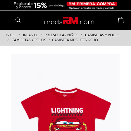
Skip
Skip
to
to
content
navigation
INICIO
INFANTIL
PREESCOLAR NIÑOS
CAMISETAS Y POLOS
CAMISETAS Y POLOS
CAMISETA MCQUEEN ROJO