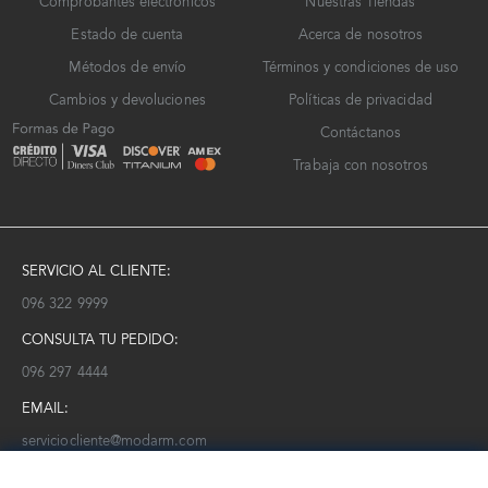
Comprobantes electrónicos
Nuestras Tiendas
Estado de cuenta
Acerca de nosotros
Métodos de envío
Términos y condiciones de uso
Cambios y devoluciones
Políticas de privacidad
Contáctanos
Trabaja con nosotros
SERVICIO AL CLIENTE:
096 322 9999
CONSULTA TU PEDIDO:
096 297 4444
EMAIL:
serviciocliente@modarm.com
NEWSLETTER: