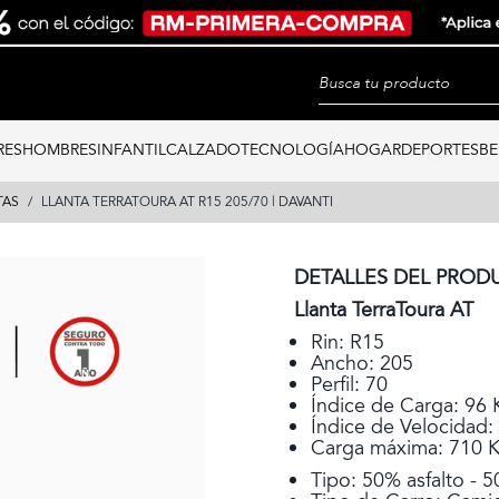
RES
HOMBRES
INFANTIL
CALZADO
TECNOLOGÍA
HOGAR
DEPORTES
BE
TAS
LLANTA TERRATOURA AT R15 205/70 | DAVANTI
DETALLES DEL PROD
Llanta TerraToura AT
Rin: R15
Ancho: 205
Perfil: 70
Índice de Carga: 96 
Índice de Velocidad:
Carga máxima: 710 
Tipo: 50% asfalto - 