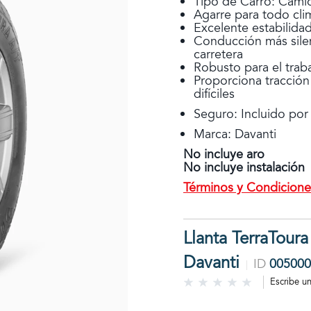
Tipo de Carro: Cami
Agarre para todo cli
Excelente estabilidad
Conducción más sile
carretera
Robusto para el trab
Proporciona tracció
difíciles
Seguro: Incluido por
Marca: Davanti
No incluye aro
No incluye instalación
Términos y Condicione
Llanta TerraToura
Davanti
ID
005000
Escribe u