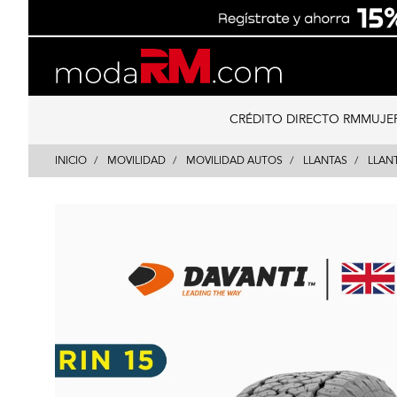
Skip
Skip
to
to
content
navigation
CRÉDITO DIRECTO RM
MUJE
INICIO
MOVILIDAD
MOVILIDAD AUTOS
LLANTAS
LLAN