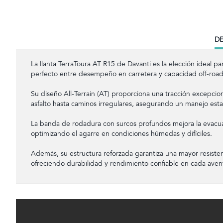
CU
DE
TA
La llanta TerraToura AT R15 de Davanti es la elección ideal p
perfecto entre desempeño en carretera y capacidad off-road
Su diseño All-Terrain (AT) proporciona una tracción excepcio
asfalto hasta caminos irregulares, asegurando un manejo esta
La banda de rodadura con surcos profundos mejora la evacua
optimizando el agarre en condiciones húmedas y difíciles.
Además, su estructura reforzada garantiza una mayor resiste
ofreciendo durabilidad y rendimiento confiable en cada aven