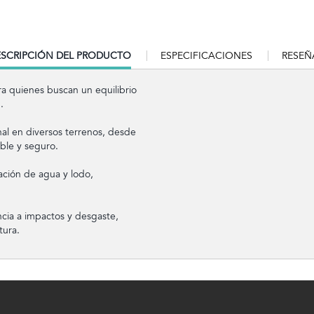
RRENT
SCRIPCIÓN DEL PRODUCTO
ESPECIFICACIONES
RESEÑ
B:
ara quienes buscan un equilibrio
.
nal en diversos terrenos, desde
ble y seguro.
ción de agua y lodo,
ncia a impactos y desgaste,
tura.