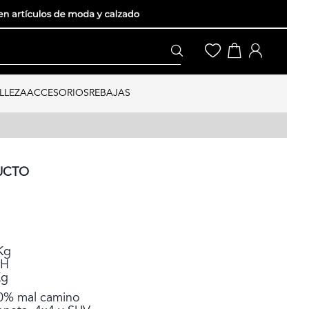
LLEZA
ACCESORIOS
REBAJAS
UCTO
Kg
 H
Kg
50% mal camino