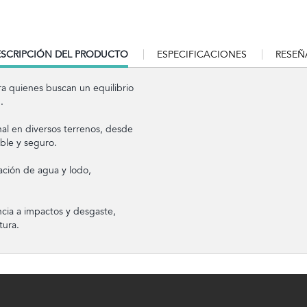
RRENT
SCRIPCIÓN DEL PRODUCTO
ESPECIFICACIONES
RESEÑ
B:
ara quienes buscan un equilibrio
.
nal en diversos terrenos, desde
ble y seguro.
ción de agua y lodo,
ncia a impactos y desgaste,
tura.