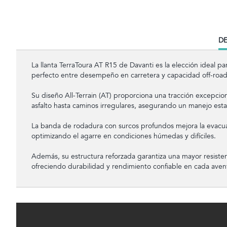
CU
DE
TA
La llanta TerraToura AT R15 de Davanti es la elección ideal p
perfecto entre desempeño en carretera y capacidad off-road
Su diseño All-Terrain (AT) proporciona una tracción excepcio
asfalto hasta caminos irregulares, asegurando un manejo esta
La banda de rodadura con surcos profundos mejora la evacua
optimizando el agarre en condiciones húmedas y difíciles.
Además, su estructura reforzada garantiza una mayor resiste
ofreciendo durabilidad y rendimiento confiable en cada aven