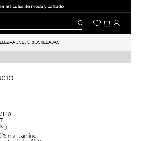
LLEZA
ACCESORIOS
REBAJAS
UCTO
1/118
 T
 Kg
50% mal camino