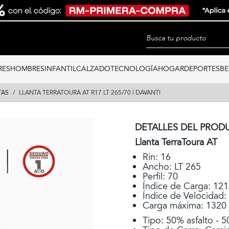
RES
HOMBRES
INFANTIL
CALZADO
TECNOLOGÍA
HOGAR
DEPORTES
BE
TAS
LLANTA TERRATOURA AT R17 LT 265/70 | DAVANTI
DETALLES DEL PROD
Llanta TerraToura AT
Rin: 16
Ancho: LT 265
Perfil: 70
Índice de Carga: 12
Índice de Velocidad:
Carga máxima: 1320
Tipo: 50% asfalto - 