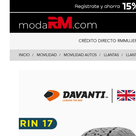
Skip
Skip
to
to
content
navigation
CRÉDITO DIRECTO RM
MUJE
INICIO
MOVILIDAD
MOVILIDAD AUTOS
LLANTAS
LLAN