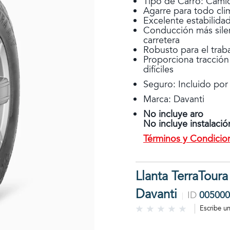
Tipo de Carro: Cami
Agarre para todo cli
Excelente estabilidad
Conducción más sile
carretera
Robusto para el trab
Proporciona tracció
difíciles
Seguro: Incluido por
Marca: Davanti
No incluye aro
No incluye instalació
Términos y Condicio
Llanta TerraToura
Davanti
ID
005000
Escribe u