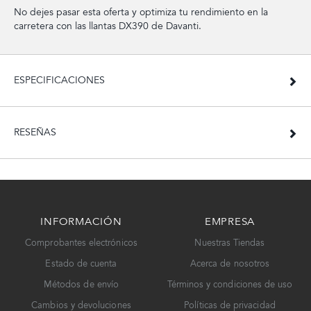
No dejes pasar esta oferta y optimiza tu rendimiento en la
carretera con las llantas DX390 de Davanti.
ESPECIFICACIONES
RESEÑAS
INFORMACIÓN
EMPRESA
Comprobantes electrónicos
Nuestras Tiendas
Estado de cuenta
Acerca de nosotros
Métodos de envío
Términos y condiciones de uso
Cambios y devoluciones
Políticas de privacidad