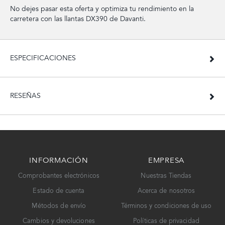
No dejes pasar esta oferta y optimiza tu rendimiento en la
carretera con las llantas DX390 de Davanti.
ESPECIFICACIONES
RESEÑAS
INFORMACIÓN
EMPRESA
Comprobantes electrónicos
Nuestras Tiendas
Estado de cuenta
Acerca de nosotros
Métodos de envío
Términos y condiciones de uso
Cambios y devoluciones
Políticas de privacidad