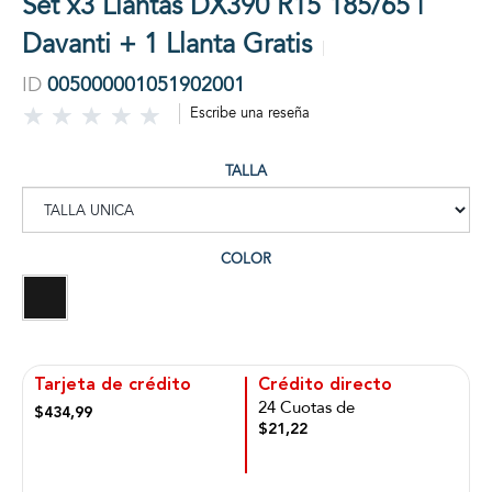
Set x3 Llantas DX390 R15 185/65 |
Davanti + 1 Llanta Gratis
ID
005000001051902001
Escribe una reseña
TALLA
COLOR
Tarjeta de crédito
Crédito directo
24 Cuotas de
$434,99
$21,22