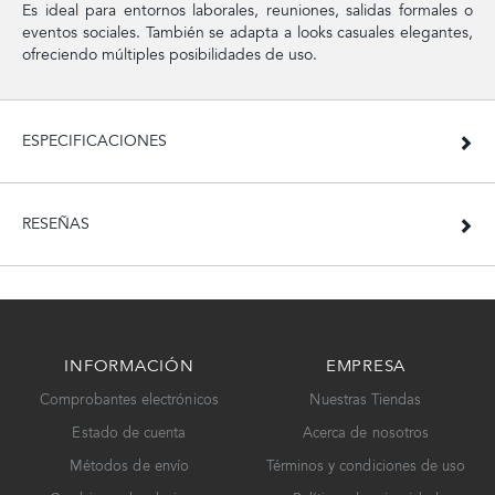
Es ideal para entornos laborales, reuniones, salidas formales o
eventos sociales. También se adapta a looks casuales elegantes,
ofreciendo múltiples posibilidades de uso.
ESPECIFICACIONES
RESEÑAS
INFORMACIÓN
EMPRESA
Comprobantes electrónicos
Nuestras Tiendas
Estado de cuenta
Acerca de nosotros
Métodos de envío
Términos y condiciones de uso