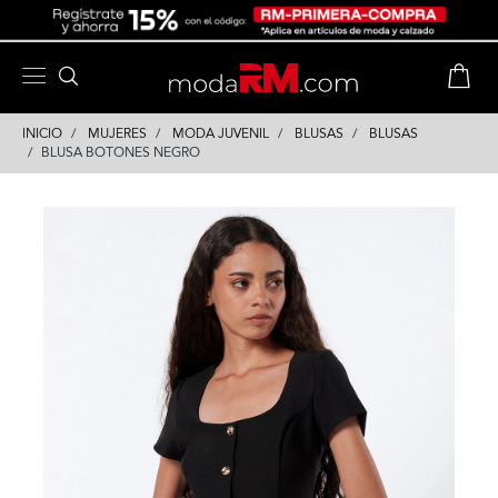
Skip
Skip
to
to
content
navigation
INICIO
MUJERES
MODA JUVENIL
BLUSAS
BLUSAS
BLUSA BOTONES NEGRO