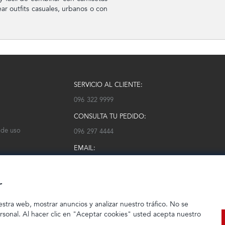
ar outfits casuales, urbanos o con
SERVICIO AL CLIENTE:
096 322 9999
CONSULTA TU PEDIDO:
 de uso
096 297 4444
EMAIL:
serviciocliente@modarm.com
r
estra web, mostrar anuncios y analizar nuestro tráfico. No se
ersonal. Al hacer clic en "Aceptar cookies" usted acepta nuestro
© 2023 TIENDEC S.A | Todos los derechos reservados