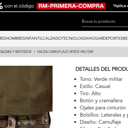
RES
HOMBRES
INFANTIL
CALZADO
TECNOLOGÍA
HOGAR
DEPORTES
BE
FALDAS Y VESTIDOS
FALDA CAMUFLAJE VERDE MILITAR
DETALLES DEL PROD
Tono: Verde militar
Estilo: Casual
Tiro: Alto
Botón y cremallera
Ojales para cinturón
Bolsillos: Laterales y
Diseño: Camuflaje