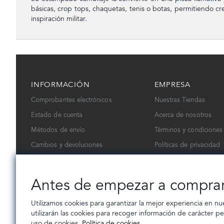
básicas, crop tops, chaquetas, tenis o botas, permitiendo cre
inspiración militar.
INFORMACIÓN
EMPRESA
Comprobantes electrónicos
Nuestras Tiendas
Estado de cuenta
Acerca de nosotros
Métodos de envío
Términos y condiciones
Cambios y devoluciones
Políticas de privacidad
Contáctanos
Trabaja con nosotros
Antes de empezar a compra
Utilizamos cookies para garantizar la mejor experiencia en nu
utilizarán las cookies para recoger información de carácter p
uso de cookies.
Política de cookies