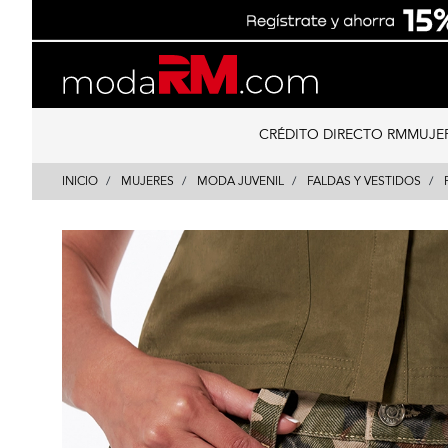
Skip
Skip
to
to
content
navigation
CRÉDITO DIRECTO RM
MUJE
INICIO
MUJERES
MODA JUVENIL
FALDAS Y VESTIDOS