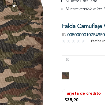
Silueta: Entallada
Nuestra modelo mide 1,
Falda Camuflaje 
ID
0050000010754950
Escribe u
Tarjeta de crédito
$35,90