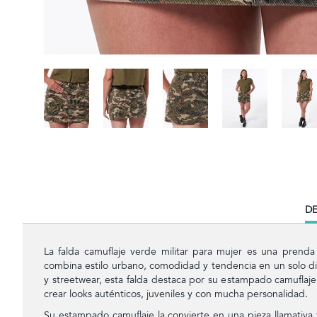
CU
DE
TA
La falda camuflaje verde militar para mujer es una prend
combina estilo urbano, comodidad y tendencia en un solo dis
y streetwear, esta falda destaca por su estampado camuflaje 
crear looks auténticos, juveniles y con mucha personalidad.
Su estampado camuflaje la convierte en una pieza llamativa 