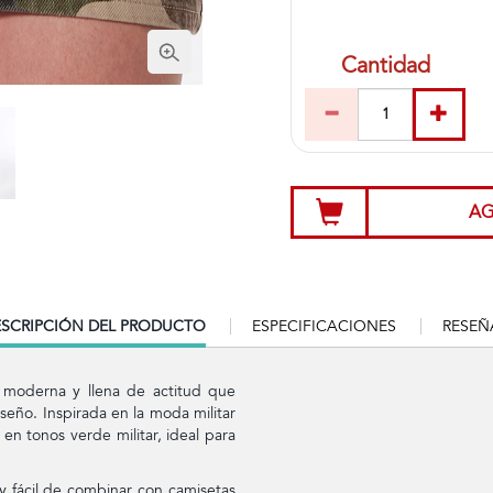
Cantidad
AG
RRENT
SCRIPCIÓN DEL PRODUCTO
ESPECIFICACIONES
RESEÑ
B:
a moderna y llena de actitud que
eño. Inspirada en la moda militar
en tonos verde militar, ideal para
y fácil de combinar con camisetas