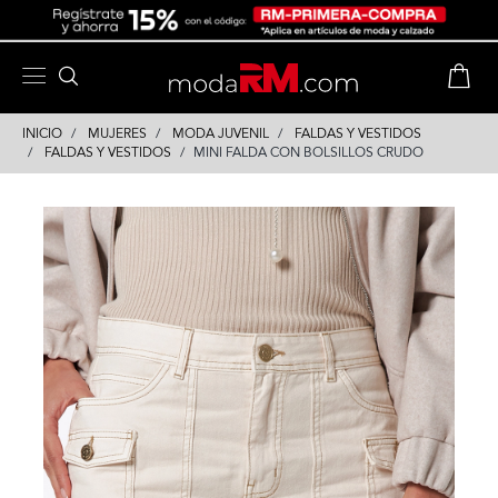
Skip
Skip
to
to
content
navigation
INICIO
MUJERES
MODA JUVENIL
FALDAS Y VESTIDOS
FALDAS Y VESTIDOS
MINI FALDA CON BOLSILLOS CRUDO