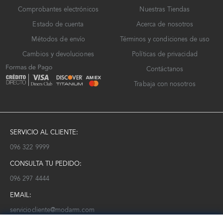
Comprobantes electrónicos
Nuestras Tiendas
Estado de cuenta
Acerca de nosotros
Métodos de envío
Términos y condiciones de uso
Cambios y devoluciones
Políticas de privacidad
Contáctanos
Trabaja con nosotros
SERVICIO AL CLIENTE:
096 322 9999
CONSULTA TU PEDIDO:
096 297 4444
EMAIL:
serviciocliente@modarm.com