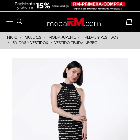
Skip
Skip
to
to
content
navigation
INICIO
MUJERES
MODA JUVENIL
FALDAS Y VESTIDOS
FALDAS Y VESTIDOS
VESTIDO TEJIDA NEGRO