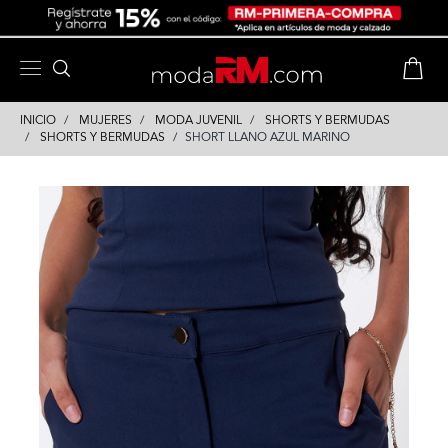
Skip
Skip
to
to
content
navigation
INICIO
MUJERES
MODA JUVENIL
SHORTS Y BERMUDAS
SHORTS Y BERMUDAS
SHORT LLANO AZUL MARINO