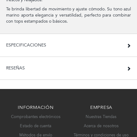
Te brinda libertad de movimiento y ajuste cómodo. Su tono azul
marino aporta elegancia y versatilidad, perfecto para combinar
con tops estampados o básicos.
ESPECIFICACIONES
RESEÑAS
INFORMACIÓN
EMPRESA
Comprobantes electrónicos
Nuestras Tiendas
Estado de cuenta
Acerca de nosotros
Métodos de envío
Términos y condiciones de uso