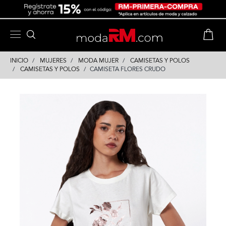
Skip
Skip
to
to
content
navigation
INICIO
MUJERES
MODA MUJER
CAMISETAS Y POLOS
CAMISETAS Y POLOS
CAMISETA FLORES CRUDO