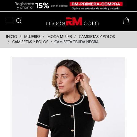
Skip
Skip
to
to
content
navigation
INICIO
MUJERES
MODA MUJER
CAMISETAS Y POLOS
CAMISETAS Y POLOS
CAMISETA TEJIDA NEGRA