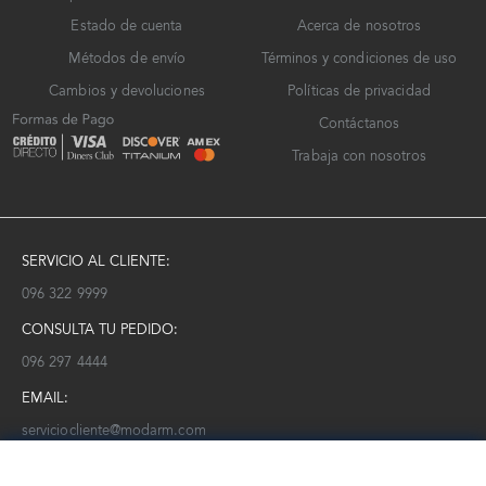
Estado de cuenta
Acerca de nosotros
Métodos de envío
Términos y condiciones de uso
Cambios y devoluciones
Políticas de privacidad
Contáctanos
Trabaja con nosotros
SERVICIO AL CLIENTE:
096 322 9999
CONSULTA TU PEDIDO:
096 297 4444
EMAIL:
serviciocliente@modarm.com
NEWSLETTER: