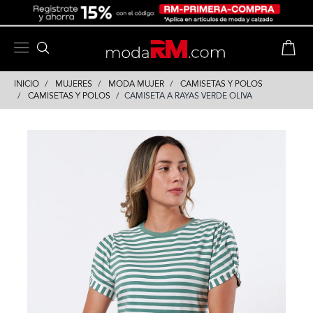
Skip
Skip
to
to
content
navigation
INICIO
MUJERES
MODA MUJER
CAMISETAS Y POLOS
CAMISETAS Y POLOS
CAMISETA A RAYAS VERDE OLIVA