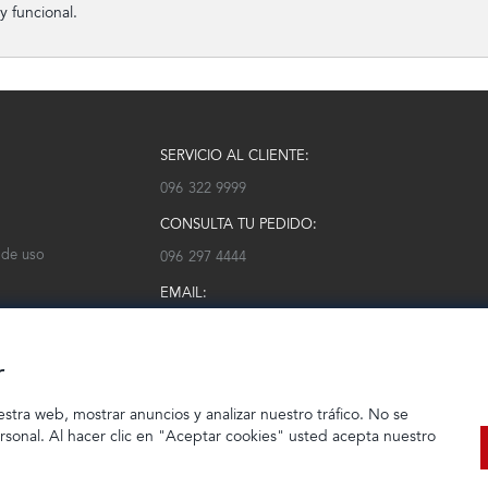
y funcional.
SERVICIO AL CLIENTE:
096 322 9999
CONSULTA TU PEDIDO:
 de uso
096 297 4444
EMAIL:
serviciocliente@modarm.com
r
estra web, mostrar anuncios y analizar nuestro tráfico. No se
ersonal. Al hacer clic en "Aceptar cookies" usted acepta nuestro
© 2023 TIENDEC S.A | Todos los derechos reservados