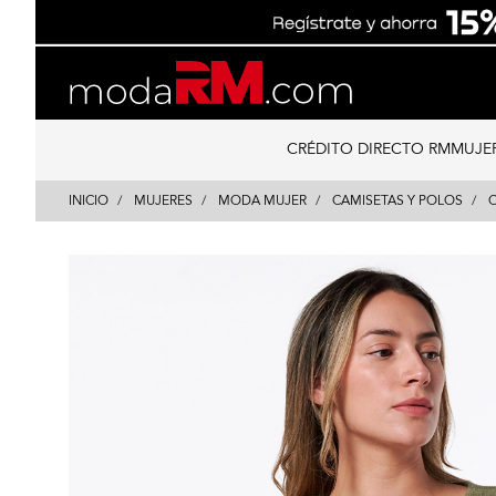
Skip
Skip
to
to
content
navigation
CRÉDITO DIRECTO RM
MUJE
INICIO
MUJERES
MODA MUJER
CAMISETAS Y POLOS
C