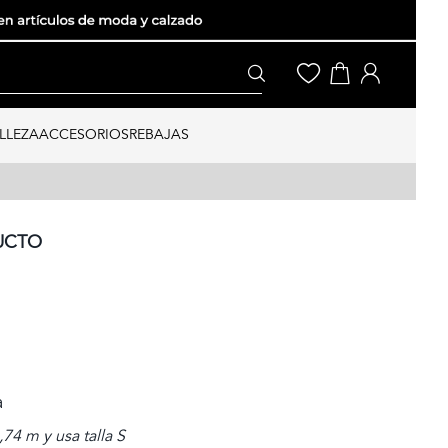
LLEZA
ACCESORIOS
REBAJAS
UCTO
a
74 m y usa talla S