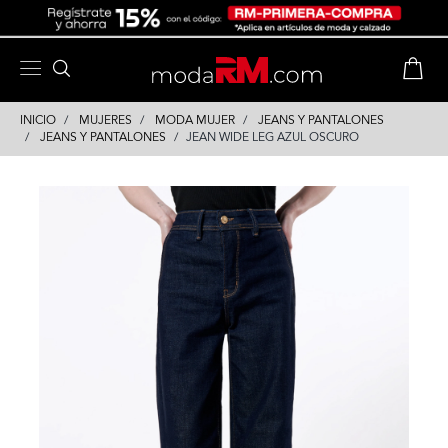
Skip
Skip
to
to
content
navigation
INICIO
MUJERES
MODA MUJER
JEANS Y PANTALONES
JEANS Y PANTALONES
JEAN WIDE LEG AZUL OSCURO