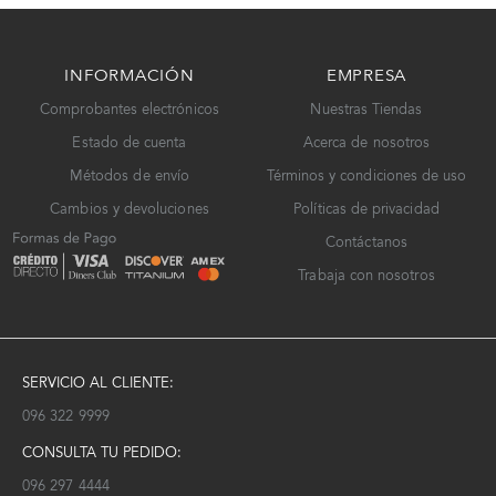
INFORMACIÓN
EMPRESA
Comprobantes electrónicos
Nuestras Tiendas
Estado de cuenta
Acerca de nosotros
Métodos de envío
Términos y condiciones de uso
Cambios y devoluciones
Políticas de privacidad
Contáctanos
Trabaja con nosotros
SERVICIO AL CLIENTE:
096 322 9999
CONSULTA TU PEDIDO:
096 297 4444