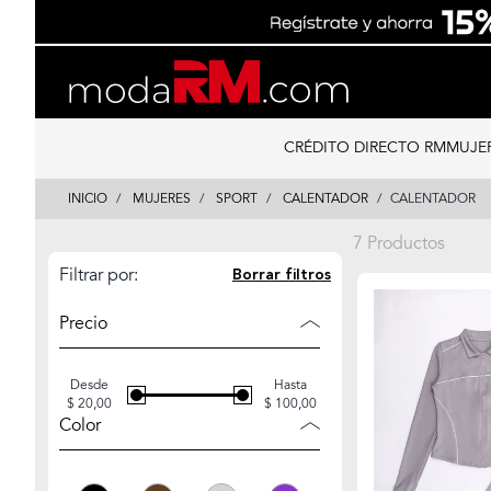
Skip
Skip
to
to
content
navigation
CRÉDITO DIRECTO RM
MUJE
INICIO
MUJERES
SPORT
CALENTADOR
CALENTADOR
7 Productos
Filtrar por:
Borrar filtros
Precio
Desde
Hasta
$ 20,00
$ 100,00
Color