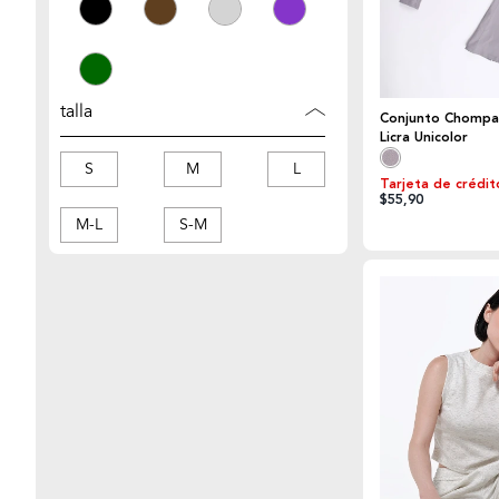
talla
Conjunto Chompa 
Licra Unicolor
S
M
L
Tarjeta de crédit
$55,90
M-L
S-M