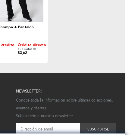
pa + Pantalón
 crédito
Crédito directo
12 Cuotas de
$3,62
NEWSLETTER:
Conoce toda la información sobre últimas colecciones,
eventos y ofertas.
Subscríbete a nuestro newsletter
SUSCRIBIRSE