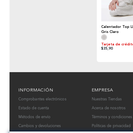
Calentador Top L
Gris Claro
Tarjeta de crédit
$35,90
INFORMACIÓN
EMPRESA
Comprobantes electrónicos
Nuestras Tiendas
Estado de cuenta
Acerca de nosotros
Métodos de envío
Términos y condiciones
Cambios y devoluciones
Políticas de privacidad