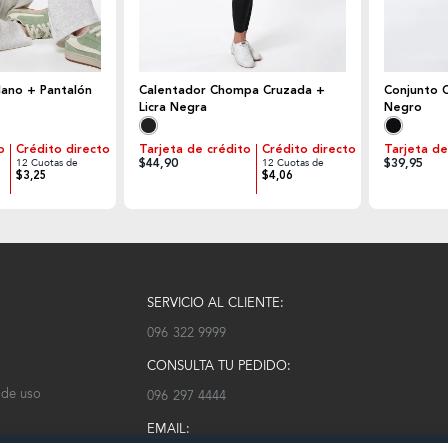
lano + Pantalón
Calentador Chompa Cruzada +
Conjunto Chom
Licra Negra
Negro
o
Crédito directo
Tarjeta de crédito
Crédito directo
Tarjeta de
$44,90
$39,95
12 Cuotas de
12 Cuotas de
$3,25
$4,06
SERVICIO AL CLIENTE:
096 322 9999
CONSULTA TU PEDIDO:
 de uso
096 297 4444
EMAIL: