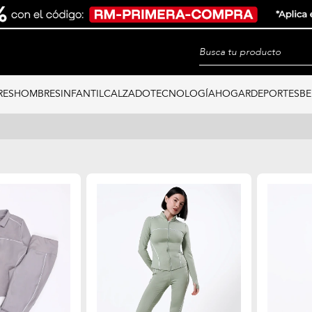
RES
HOMBRES
INFANTIL
CALZADO
TECNOLOGÍA
HOGAR
DEPORTES
BE