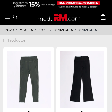
Skip
Skip
to
to
content
navigation
INICIO
MUJERES
SPORT
PANTALONES
PANTALONES
11 Productos