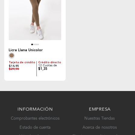
Licra Llana Unicolor
Tarjeta de crédito
Crédito directo
12 Cuotas de
$14,95
$1,35
$29,90
INFORMACIÓN
EMPRESA
Comprobantes electrónicos
Nuestras Tiendas
Estado de cuenta
Acerca de nosotros