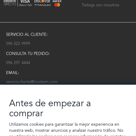
Trabaja con nosotros
SERVICIO AL CLIENTE:
096 322 9999
CONSULTA TU PEDIDO:
096 297 4444
EMAIL:
serviciocliente@modarm.com
NEWSLETTER:
Antes de empezar a
Conoce toda la información sobre últimas colecciones, eventos y
ofertas.
comprar
Subscríbete a nuestro newsletter
Utilizamos cookies para garantizar la mejor experiencia en
nuestra web, mostrar anuncios y analizar nuestro tráfico. No
SUSCRIBIRSE