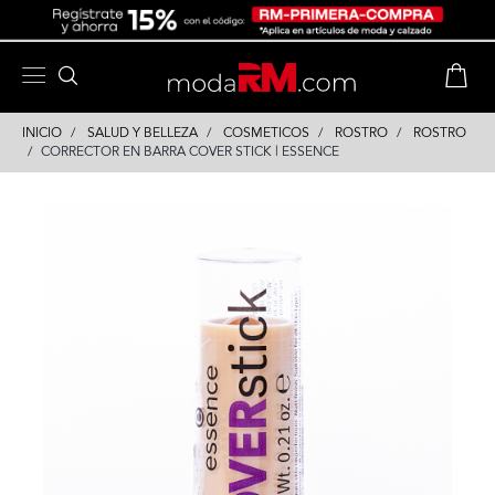
Skip
Skip
to
to
content
navigation
INICIO
SALUD Y BELLEZA
COSMETICOS
ROSTRO
ROSTRO
CORRECTOR EN BARRA COVER STICK | ESSENCE