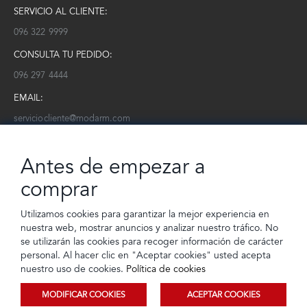
SERVICIO AL CLIENTE:
096 322 9999
CONSULTA TU PEDIDO:
096 297 4444
EMAIL:
serviciocliente@modarm.com
NEWSLETTER:
Antes de empezar a
Conoce toda la información sobre últimas colecciones, eventos y
ofertas.
comprar
Subscríbete a nuestro newsletter
Utilizamos cookies para garantizar la mejor experiencia en
nuestra web, mostrar anuncios y analizar nuestro tráfico. No
SUSCRIBIRSE
se utilizarán las cookies para recoger información de carácter
personal. Al hacer clic en "Aceptar cookies" usted acepta
nuestro uso de cookies.
Política de cookies
MODIFICAR COOKIES
ACEPTAR COOKIES
© 2023 TIENDEC S.A | Todos los derechos reservados