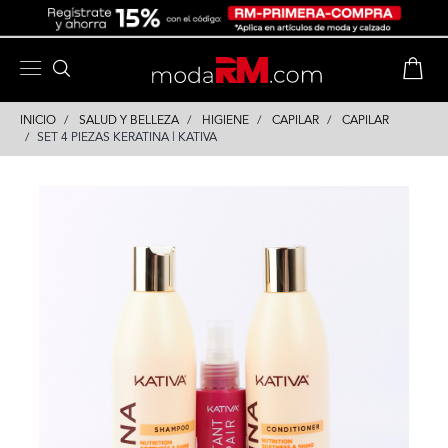
Skip
Skip
to
to
content
navigation
INICIO
SALUD Y BELLEZA
HIGIENE
CAPILAR
CAPILAR
SET 4 PIEZAS KERATINA | KATIVA