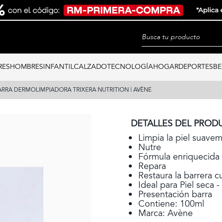
RES
HOMBRES
INFANTIL
CALZADO
TECNOLOGÍA
HOGAR
DEPORTES
BE
ARRA DERMOLIMPIADORA TRIXERA NUTRITION | AVÈNE
DETALLES DEL PROD
Limpia la piel suave
Nutre
Fórmula enriquecida
Repara
Restaura la barrera c
Ideal para Piel seca -
Presentación barra
Contiene: 100ml
Marca: Avène