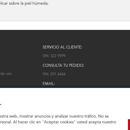
icar sobre la piel húmeda.
SERVICIO AL CLIENTE:
096 322 9999
CONSULTA TU PEDIDO:
 de uso
096 297 4444
EMAIL:
serviciocliente@modarm.com
r
estra web, mostrar anuncios y analizar nuestro tráfico. No se
ersonal. Al hacer clic en "Aceptar cookies" usted acepta nuestro
© 2023 TIENDEC S.A | Todos los derechos reservados