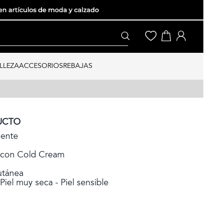
LLEZA
ACCESORIOS
REBAJAS
UCTO
mente
 con Cold Cream
utánea
 Piel muy seca - Piel sensible