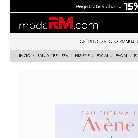
Skip
Skip
to
to
content
navigation
CRÉDITO DIRECTO RM
MUJE
INICIO
SALUD Y BELLEZA
HIGIENE
FACIAL
FACIAL
B