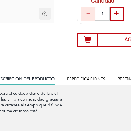
Cantidad
AG
RRENT
SCRIPCIÓN DEL PRODUCTO
ESPECIFICACIONES
RESEÑ
B:
a el cuidado diario de la piel
lia. Limpia con suavidad gracias a
era cutánea al tiempo que difunde
 espuma cremosa está