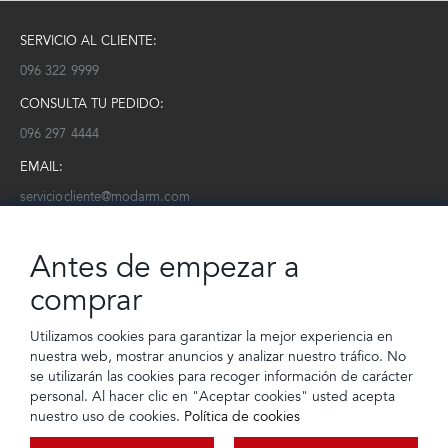
SERVICIO AL CLIENTE:
096 322 9999
CONSULTA TU PEDIDO:
096 297 4444
EMAIL:
serviciocliente@modarm.com
NEWSLETTER:
Antes de empezar a
Conoce toda la información sobre últimas colecciones, eventos y
ofertas.
comprar
Subscríbete a nuestro newsletter
Utilizamos cookies para garantizar la mejor experiencia en
nuestra web, mostrar anuncios y analizar nuestro tráfico. No
SUSCRIBIRSE
se utilizarán las cookies para recoger información de carácter
personal. Al hacer clic en "Aceptar cookies" usted acepta
nuestro uso de cookies.
Política de cookies