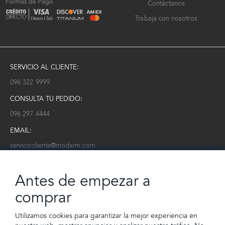
Contáctanos
Trabaja con nosotros
SERVICIO AL CLIENTE:
096 322 9999
CONSULTA TU PEDIDO:
096 297 4444
EMAIL:
serviciocliente@modarm.com
NEWSLETTER:
Antes de empezar a
Conoce toda la información sobre últimas colecciones, eventos y
ofertas.
comprar
Subscríbete a nuestro newsletter
Utilizamos cookies para garantizar la mejor experiencia en