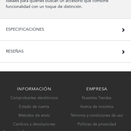
Ideales para quienes buscan un accesorio que combine
funcionalidad con un toque de distinción.
ESPECIFICACIONES
RESEÑAS
INFORMACIÓN
EMPRESA
Comprobantes electrónicos
Nuestras Tiendas
Estado de cuenta
Acerca de nosotros
Métodos de envío
Términos y condiciones de uso
Cambios y devoluciones
Políticas de privacidad