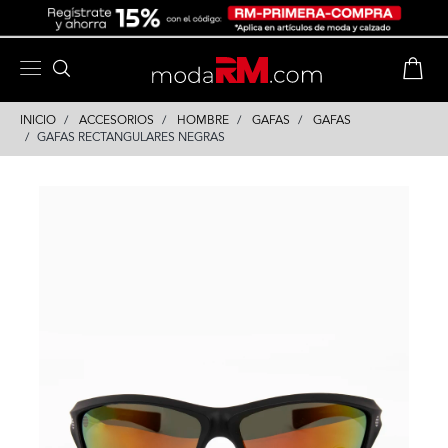
Skip
Skip
to
to
content
navigation
INICIO
ACCESORIOS
HOMBRE
GAFAS
GAFAS
GAFAS RECTANGULARES NEGRAS