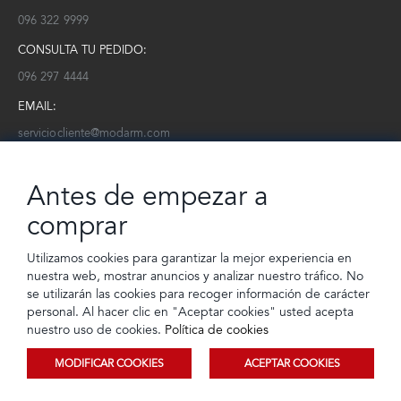
096 322 9999
CONSULTA TU PEDIDO:
096 297 4444
EMAIL:
serviciocliente@modarm.com
NEWSLETTER:
Antes de empezar a
Conoce toda la información sobre últimas colecciones, eventos y
ofertas.
comprar
Subscríbete a nuestro newsletter
Utilizamos cookies para garantizar la mejor experiencia en
nuestra web, mostrar anuncios y analizar nuestro tráfico. No
SUSCRIBIRSE
se utilizarán las cookies para recoger información de carácter
personal. Al hacer clic en "Aceptar cookies" usted acepta
nuestro uso de cookies.
Política de cookies
MODIFICAR COOKIES
ACEPTAR COOKIES
© 2023 TIENDEC S.A | Todos los derechos reservados