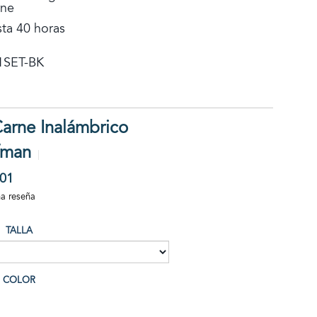
rne
sta 40 horas
1SET-BK
arne Inalámbrico
efman
01
na reseña
TALLA
COLOR