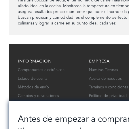
Para una cocción perfecta, el termómetro de carne inalámbri
aliado ideal en la cocina. Monitorea la temperatura en tiempo
asegura resultados precisos sin tener que abrir el horno o la 
buscan precisión y comodidad, es el complemento perfecto p
culinarias y lograr la carne en su punto ideal, cada vez.
INFORMACIÓN
EMPRESA
Comprobantes electrónicos
Nuestras Tiendas
Estado de cuenta
Acerca de nosotros
Métodos de envío
Términos y condiciones
Cambios y devoluciones
Políticas de privacidad
Contáctanos
Trabaja con nosotros
Antes de empezar a compra