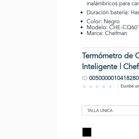
inalámbricos para ca
Duración batería: Ha
Color: Negro
Modelo: CHE-CQ60
Marca: Chefman
Termómetro de C
Inteligente | Ch
ID
0050000010418280
Escribe u