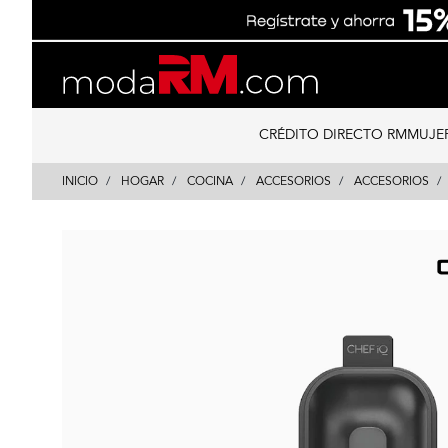
Skip
Skip
to
to
content
navigation
CRÉDITO DIRECTO RM
MUJE
INICIO
HOGAR
COCINA
ACCESORIOS
ACCESORIOS