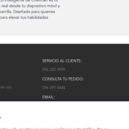
co inteligente de Chefman es tu
 real desde tu dispositivo móvil y
parrilla. Diseñado para quienes
ara elevar tus habilidades
SERVICIO AL CLIENTE:
096 322 9999
CONSULTA TU PEDIDO:
 de uso
096 297 4444
EMAIL:
serviciocliente@modarm.com
r