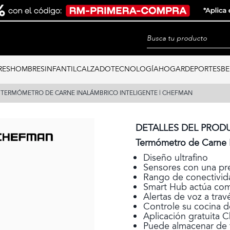
RES
HOMBRES
INFANTIL
CALZADO
TECNOLOGÍA
HOGAR
DEPORTES
BE
TERMÓMETRO DE CARNE INALÁMBRICO INTELIGENTE | CHEFMAN
DETALLES DEL PROD
Termómetro de Carne I
Diseño ultrafino
Sensores con una pre
Rango de conectivida
Smart Hub actúa com
Alertas de voz a trav
Controle su cocina d
Aplicación gratuita C
Puede almacenar de 