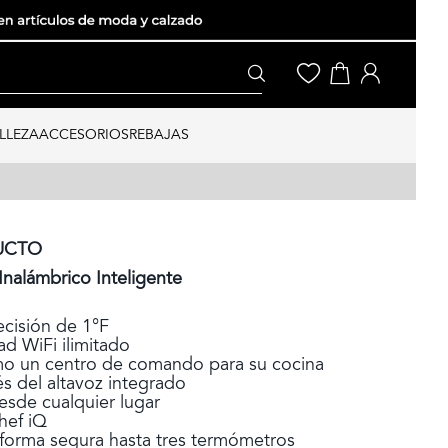
LLEZA
ACCESORIOS
REBAJAS
UCTO
nalámbrico Inteligente
cisión de 1°F
d WiFi ilimitado
o un centro de comando para su cocina
és del altavoz integrado
esde cualquier lugar
hef iQ
forma segura hasta tres termómetros