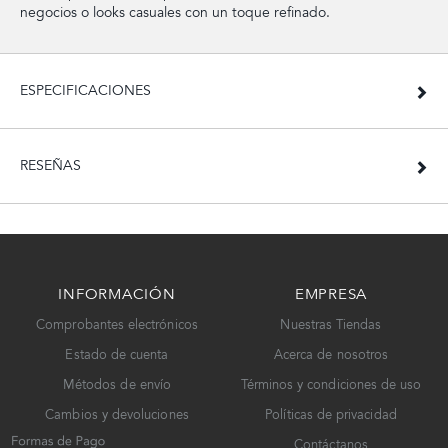
negocios o looks casuales con un toque refinado.
ESPECIFICACIONES
RESEÑAS
INFORMACIÓN
EMPRESA
Comprobantes electrónicos
Nuestras Tiendas
Estado de cuenta
Acerca de nosotros
Métodos de envío
Términos y condiciones de uso
Cambios y devoluciones
Políticas de privacidad
Contáctanos