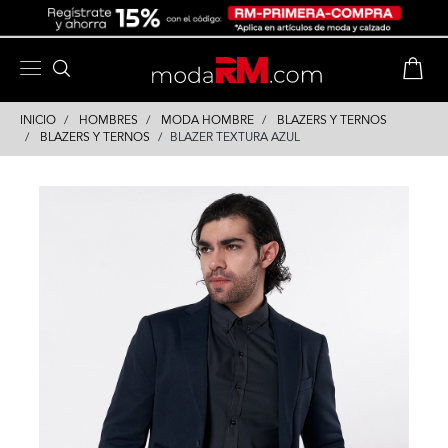
Skip
Skip
to
to
content
navigation
INICIO
HOMBRES
MODA HOMBRE
BLAZERS Y TERNOS
BLAZERS Y TERNOS
BLAZER TEXTURA AZUL