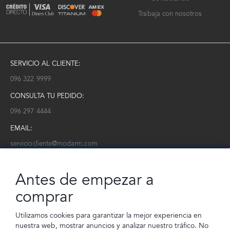
Trabaja con nosotros
SERVICIO AL CLIENTE:
096 322 9999
CONSULTA TU PEDIDO:
096 297 4444
EMAIL:
serviciocliente@modarm.com
NEWSLETTER:
Antes de empezar a
Conoce toda la información sobre últimas colecciones, eventos y
ofertas.
comprar
Subscríbete a nuestro newsletter
Utilizamos cookies para garantizar la mejor experiencia en
nuestra web, mostrar anuncios y analizar nuestro tráfico. No
SUSCRIBIRSE