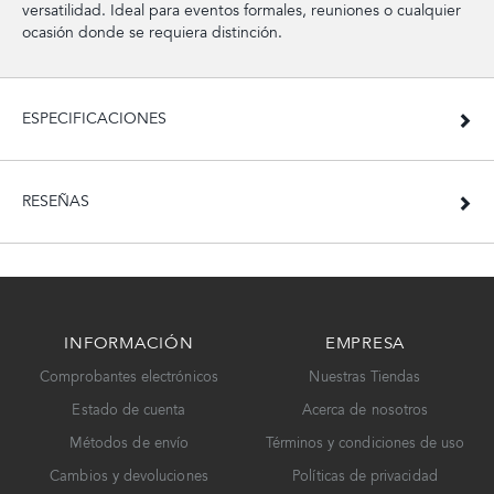
versatilidad. Ideal para eventos formales, reuniones o cualquier
ocasión donde se requiera distinción.
ESPECIFICACIONES
RESEÑAS
INFORMACIÓN
EMPRESA
Comprobantes electrónicos
Nuestras Tiendas
Estado de cuenta
Acerca de nosotros
Métodos de envío
Términos y condiciones de uso
Cambios y devoluciones
Políticas de privacidad