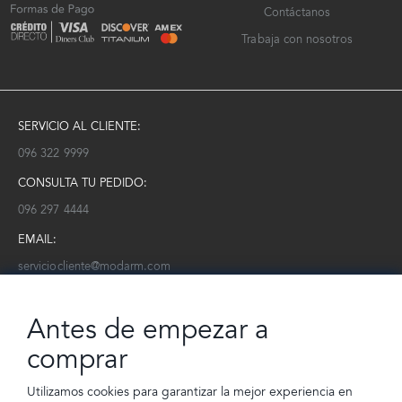
Contáctanos
Trabaja con nosotros
SERVICIO AL CLIENTE:
096 322 9999
CONSULTA TU PEDIDO:
096 297 4444
EMAIL:
serviciocliente@modarm.com
NEWSLETTER:
Antes de empezar a
Conoce toda la información sobre últimas colecciones, eventos y
ofertas.
comprar
Subscríbete a nuestro newsletter
Utilizamos cookies para garantizar la mejor experiencia en