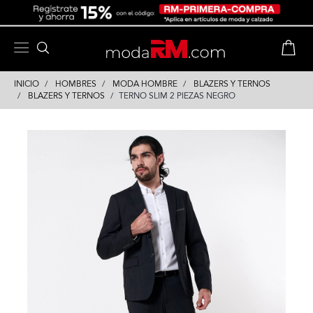
Skip
Skip
to
to
content
navigation
INICIO
HOMBRES
MODA HOMBRE
BLAZERS Y TERNOS
BLAZERS Y TERNOS
TERNO SLIM 2 PIEZAS NEGRO