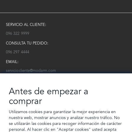
SERVICIO AL CLIENTE:
096 322 9999
CONSULTA TU PEDIDO:
096 297 4444
EMAIL:
serviciocliente@modarm.com
NEWSLETTER:
Antes de empezar a
Conoce toda la información sobre últimas colecciones, eventos y
ofertas.
comprar
Subscríbete a nuestro newsletter
Utilizamos cookies para garantizar la mejor experiencia en
nuestra web, mostrar anuncios y analizar nuestro tráfico. No
SUSCRIBIRSE
se utilizarán las cookies para recoger información de carácter
personal. Al hacer clic en "Aceptar cookies" usted acepta