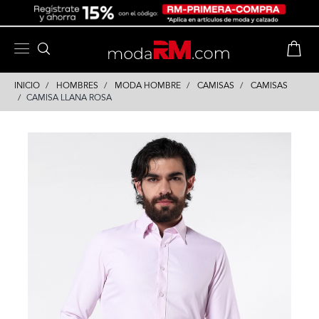
Skip
Skip
to
to
content
navigation
INICIO
HOMBRES
MODA HOMBRE
CAMISAS
CAMISAS
CAMISA LLANA ROSA