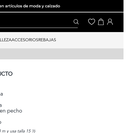
LLEZA
ACCESORIOS
REBAJAS
UCTO
pa
a
e en pecho
o
m y usa talla 15 ½