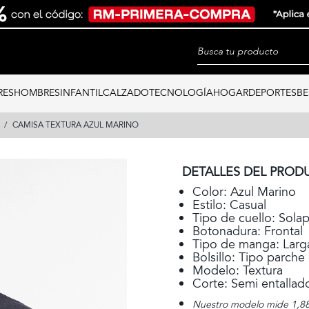
RES
HOMBRES
INFANTIL
CALZADO
TECNOLOGÍA
HOGAR
DEPORTES
BE
CAMISA TEXTURA AZUL MARINO
DETALLES DEL PROD
Color: Azul Marino
Estilo: Casual
Tipo de cuello: Sola
Botonadura: Frontal
Tipo de manga: Larg
Bolsillo: Tipo parch
Modelo: Textura
Corte: Semi entallad
Nuestro modelo mide 1,88 