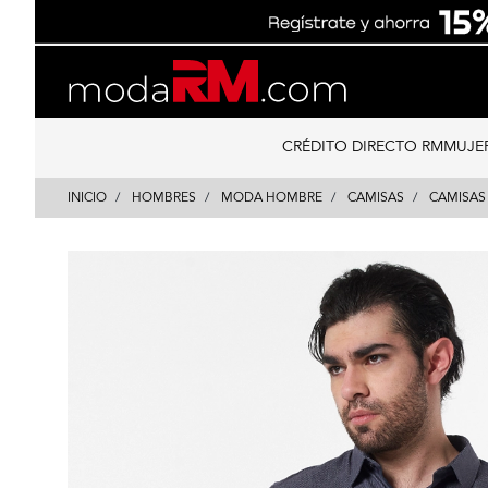
Skip
Skip
to
to
content
navigation
CRÉDITO DIRECTO RM
MUJE
INICIO
HOMBRES
MODA HOMBRE
CAMISAS
CAMISAS