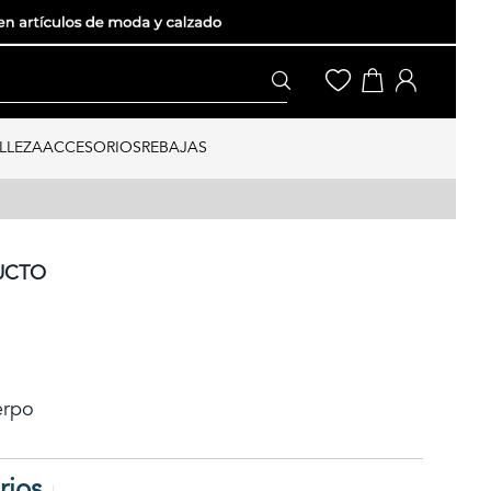
LLEZA
ACCESORIOS
REBAJAS
UCTO
erpo
rios