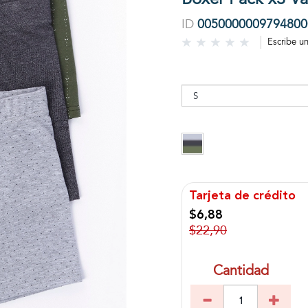
ID
0050000009794800
Escribe u
Tarjeta de crédito
$6,88
$22,90
Cantidad