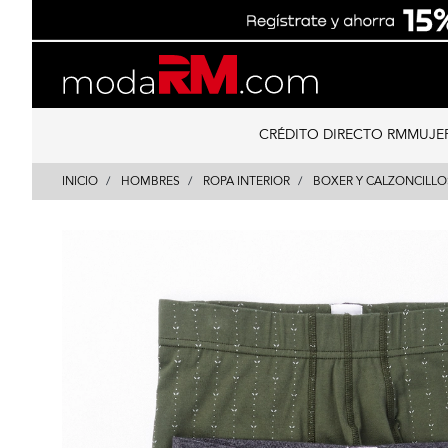
Skip
Skip
to
to
content
navigation
CRÉDITO DIRECTO RM
MUJE
INICIO
HOMBRES
ROPA INTERIOR
BOXER Y CALZONCILLO