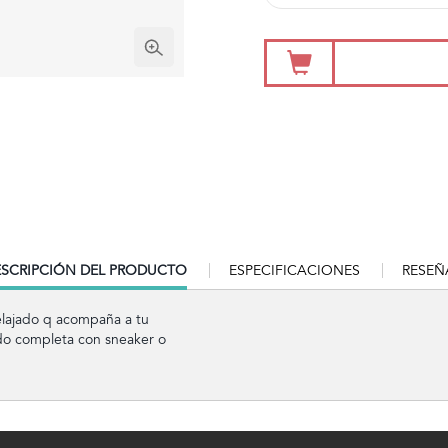
RRENT
SCRIPCIÓN DEL PRODUCTO
ESPECIFICACIONES
RESEÑ
B:
relajado q acompaña a tu
o completa con sneaker o