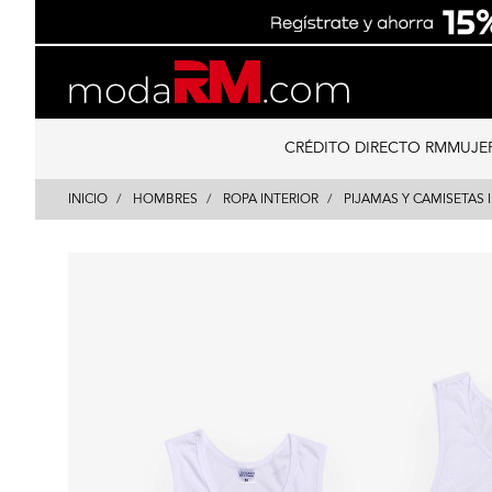
Skip
Skip
to
to
content
navigation
CRÉDITO DIRECTO RM
MUJE
INICIO
HOMBRES
ROPA INTERIOR
PIJAMAS Y CAMISETAS 