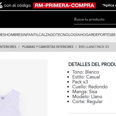
RES
HOMBRES
INFANTIL
CALZADO
TECNOLOGÍA
HOGAR
DEPORTES
BE
INTERIORES
PIJAMAS Y CAMISETAS INTERIORES
BVD LLANO PACK X3
DETALLES DEL PROD
Tono: Blanco
Estilo: Casual
Pack x3
Cuello: Redondo
Manga: Sisa
Modelo: Llano
Corte: Regular