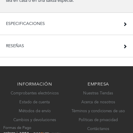
sea en casa o en una salida especial.
ESPECIFICACIONES
RESEÑAS
INFORMACIÓN
EMPRESA
Comprobantes electrónicos
Nuestras Tiendas
Estado de cuenta
Acerca de nosotros
Métodos de envío
Términos y condiciones de uso
Cambios y devoluciones
Políticas de privacidad
Contáctanos