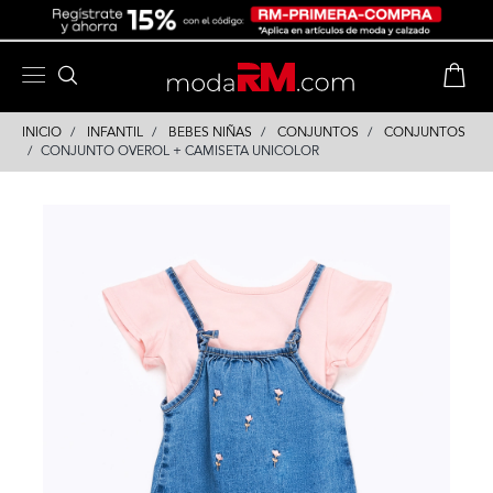
Skip
Skip
to
to
content
navigation
INICIO
INFANTIL
BEBES NIÑAS
CONJUNTOS
CONJUNTOS
CONJUNTO OVEROL + CAMISETA UNICOLOR