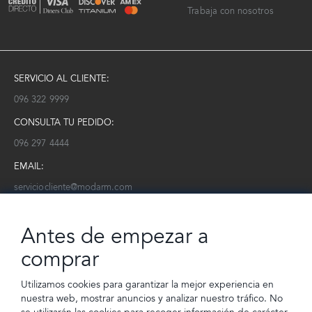
Trabaja con nosotros
SERVICIO AL CLIENTE:
096 322 9999
CONSULTA TU PEDIDO:
096 297 4444
EMAIL:
serviciocliente@modarm.com
NEWSLETTER:
Antes de empezar a
Conoce toda la información sobre últimas colecciones, eventos y
ofertas.
comprar
Subscríbete a nuestro newsletter
Utilizamos cookies para garantizar la mejor experiencia en
nuestra web, mostrar anuncios y analizar nuestro tráfico. No
SUSCRIBIRSE